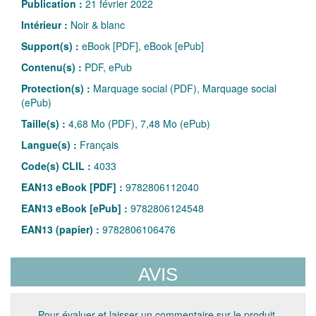
Publication :
21 février 2022
Intérieur :
Noir & blanc
Support(s) :
eBook [PDF], eBook [ePub]
Contenu(s) :
PDF, ePub
Protection(s) :
Marquage social (PDF), Marquage social
(ePub)
Taille(s) :
4,68 Mo (PDF), 7,48 Mo (ePub)
Langue(s) :
Français
Code(s) CLIL :
4033
EAN13 eBook [PDF] :
9782806112040
EAN13 eBook [ePub] :
9782806124548
EAN13 (papier) :
9782806106476
AVIS
Pour évaluer et laisser un commentaire sur le produit,