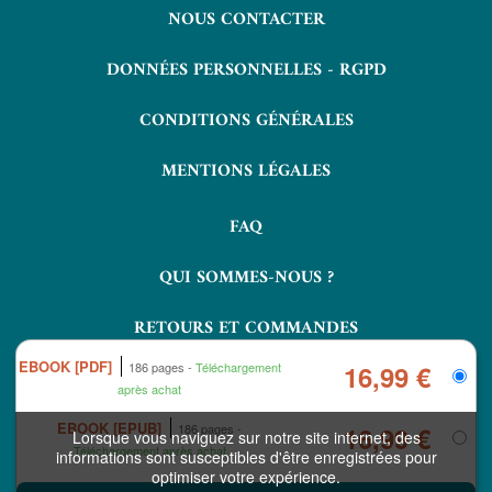
NOUS CONTACTER
DONNÉES PERSONNELLES - RGPD
CONDITIONS GÉNÉRALES
MENTIONS LÉGALES
FAQ
QUI SOMMES-NOUS ?
RETOURS ET COMMANDES
EBOOK [PDF]
186 pages
Téléchargement
16,99 €
après achat
EBOOK [EPUB]
186 pages
16,99 €
Lorsque vous naviguez sur notre site internet, des
Téléchargement après achat
informations sont susceptibles d'être enregistrées pour
optimiser votre expérience.
COPYRIGHT © 2026 LAVOISIER ET NUXOS PUBLISHING TECHNOLOGIES.