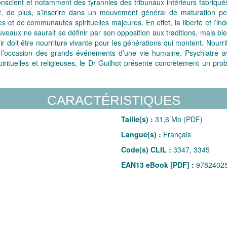
conscient et notamment des tyrannies des tribunaux intérieurs fabriqués
t, de plus, s’inscrire dans un mouvement général de maturation per
t de communautés spirituelles majeures. En effet, la liberté et l’ind
veaux ne saurait se définir par son opposition aux traditions, mais bien 
venir doit être nourriture vivante pour les générations qui montent. Nou
 à l’occasion des grands événements d’une vie humaine. Psychiatre 
spirituelles et religieuses, le Dr Guilhot présente concrètement un p
CARACTÉRISTIQUES
Taille(s) :
31,6 Mo (PDF)
Langue(s) :
Français
Code(s) CLIL :
3347, 3345
EAN13 eBook [PDF] :
9782402