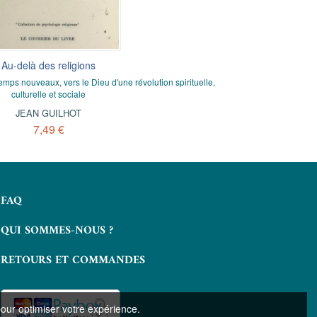
Au-delà des religions
La rééducation corporelle des
La dynamique 
fonctions mentales
co
emps nouveaux, vers le Dieu d'une révolution spirituelle,
Le Messi
culturelle et sociale
La voix, la pa
FRANÇOIS GANTHERET
,
PAUL
SIVADON
JEAN GUILHOT
8,49 €
J
7,49 €
FAQ
QUI SOMMES-NOUS ?
RETOURS ET COMMANDES
pour optimiser votre expérience.