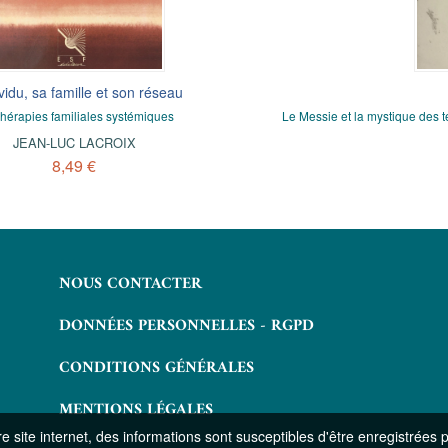
ons
ividu, sa famille et son réseau
L'expression plastique
Dieu d'une révolution spirituelle,
thérapies familiales systémiques
Pathologie et rééducation des
Le Messie et la mystique des t
schizophrènes
JEAN-LUC LACROIX
ANNE DENNER
8,49 €
8,49 €
NOUS CONTACTER
DONNÉES PERSONNELLES - RGPD
CONDITIONS GÉNÉRALES
MENTIONS LÉGALES
 site internet, des informations sont susceptibles d'être enregistrées 