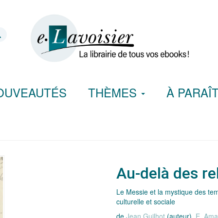
OUVEAUTÉS
THÈMES
À PARAÎ
Au-delà des re
Le Messie et la mystique des temp
culturelle et sociale
de
Jean Guilhot
(auteur),
E. Ama