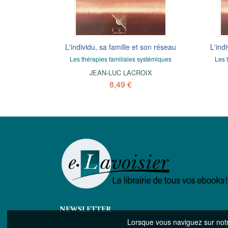
ion et de la
L'individu, sa famille et son réseau
Au-delà des religi
L'ind
spirituelle,
Les thérapies familiales systémiques
Le Messie et la mystique des temps nouveaux, vers le 
Les 
culturelle et sociale
es et gestes
JEAN-LUC LACROIX
JEAN GUILHOT
8,49 €
7,49 €
NEWSLETTER
Lorsque vous naviguez sur notre