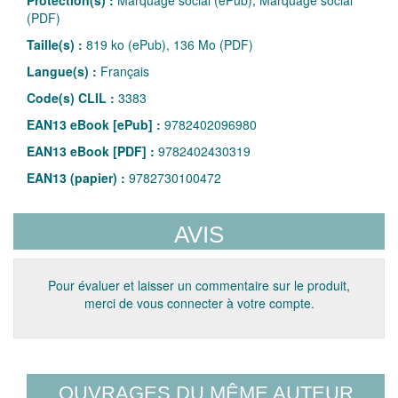
Protection(s) :
Marquage social (ePub), Marquage social
(PDF)
Taille(s) :
819 ko (ePub), 136 Mo (PDF)
Langue(s) :
Français
Code(s) CLIL :
3383
EAN13 eBook [ePub] :
9782402096980
EAN13 eBook [PDF] :
9782402430319
EAN13 (papier) :
9782730100472
AVIS
Pour évaluer et laisser un commentaire sur le produit,
merci de vous connecter à votre compte.
OUVRAGES DU MÊME AUTEUR