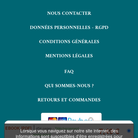
NOUS CONTACTER
DONNÉES PERSONNELLES - RGPD
CONDITIONS GÉNÉRALES
MENTIONS LÉGALES
FAQ
QUI SOMMES-NOUS ?
RETOURS ET COMMANDES
EBOOK [PDF]
454 pages
Téléchargement
7,49 €
Lorsque vous naviguez sur notre site internet, des
après achat
informations sont susceptibles d'être enregistrées pour