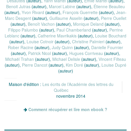
Desautels
(auteur),
Yann Martel
(auteur),
Émile Martel
(auteur),
Benoit Jutras
(auteur),
Marcel Labine
(auteur),
Étienne Beaulieu
(auteur),
Yvon Rivard
(auteur),
François Guerrette
(auteur),
Jean-
Marc Desgent
(auteur),
Guillaume Asselin
(auteur),
Pierre Ouellet
(auteur),
Benoît Vachon
(auteur),
Monique Deland
(auteur),
Filippo Palumbo
(auteur),
Paul Chamberland
(auteur),
Perrine
Leblanc
(auteur),
Catherine Mavrikakis
(auteur),
Louise Bouchard
(auteur),
Louise Cotnoir
(auteur),
Christine Palmieri
(auteur),
Rober Racine
(auteur),
Judy Quinn
(auteur),
Danielle Fournier
(auteur),
Patrick Nicol
(auteur),
Hugues Corriveau
(auteur),
Michaël Trahan
(auteur),
Michael Delisle
(auteur),
Vincent Filteau
(auteur),
Pierre Dancot
(auteur),
Kim Doré
(auteur),
Louise Dupré
(auteur)
Maison d'édition :
Les écrits de l’Académie des lettres du
Québec
novembre 2014
Comment récupérer et lire mon ebook ?