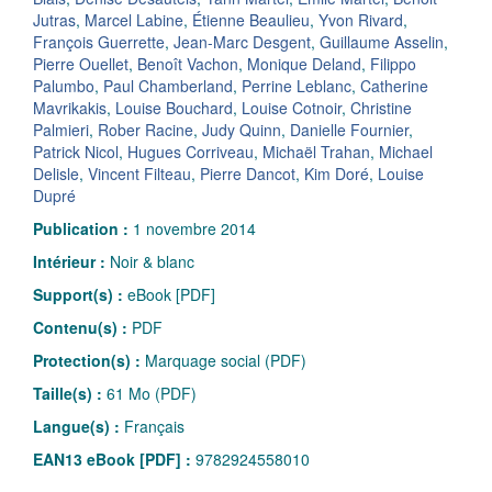
Jutras
,
Marcel Labine
,
Étienne Beaulieu
,
Yvon Rivard
,
François Guerrette
,
Jean-Marc Desgent
,
Guillaume Asselin
,
Pierre Ouellet
,
Benoît Vachon
,
Monique Deland
,
Filippo
Palumbo
,
Paul Chamberland
,
Perrine Leblanc
,
Catherine
Mavrikakis
,
Louise Bouchard
,
Louise Cotnoir
,
Christine
Palmieri
,
Rober Racine
,
Judy Quinn
,
Danielle Fournier
,
Patrick Nicol
,
Hugues Corriveau
,
Michaël Trahan
,
Michael
Delisle
,
Vincent Filteau
,
Pierre Dancot
,
Kim Doré
,
Louise
Dupré
Publication :
1 novembre 2014
Intérieur :
Noir & blanc
Support(s) :
eBook [PDF]
Contenu(s) :
PDF
Protection(s) :
Marquage social (PDF)
Taille(s) :
61 Mo (PDF)
Langue(s) :
Français
EAN13 eBook [PDF] :
9782924558010