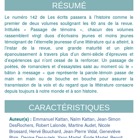
RÉSUMÉ
Le numéro 142 de Les écrits passera à l’histoire comme le
premier de deux volumes soulignant les 60 ans de la revue.
Intitulés « Passage de témoins », chacun des volumes
rassemblent vingt duos d’écrivains jeunes et moins jeunes
témoignant de l’éternelle jeunesse d’une littérature qui a atteint, à
l’instar de la revue, une grande maturité et un plein
épanouissement à travers plus d’un demi-siècle d’épreuves et
d’expériences qui n’ont cessé de la renforcer. Un passage de
poètes, de romanciers et d’essayistes saisi au moment où le «
bâton à message » que représente la parole-témoin passe de
main en main ou de bouche en bouche pour assurer la
transmission de la voix et du regard que la littérature consacre
depuis toujours à notre monde et à son histoire.
CARACTÉRISTIQUES
Auteur(s) :
Emmanuel Kattan
,
Naïm Kattan
,
Jean-Simon
DesRochers
,
Robert Lalonde
,
Martine Audet
,
Nicole
Brossard
,
Hervé Bouchard
,
Jean-Pierre Vidal
,
Geneviève
Blais
,
Denise Desautels
,
Yann Martel
,
Émile Martel
,
Benoit