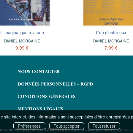
cœur de la bataille électronique
L'imaginatique à la une
L'imaginatique à la une
L'un d'entre eux
JEAN-PIERRE BOUYSSONNIE
DANIEL MORGAINE
DANIEL MORGAINE
DANIEL MORGAINE
9,99 €
8,49 €
9,99 €
7,99 €
NOUS CONTACTER
DONNÉES PERSONNELLES - RGPD
CONDITIONS GÉNÉRALES
MENTIONS LÉGALES
 site internet, des informations sont susceptibles d'être enregistrées 
Préférences
Tout accepter
Tout refuser
IZIBOOK®
IZIBOOKS®
NOLOGIES.
ET
SONT DES MARQUES DÉPOSÉES DE LA S