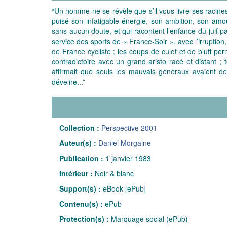
“Un homme ne se révèle que s’il vous livre ses racines. 
puisé son infatigable énergie, son ambition, son amo
sans aucun doute, et qui racontent l’enfance du juif pa
service des sports de « France-Soir », avec l’irruptio
de France cycliste ; les coups de culot et de bluff 
contradictoire avec un grand aristo racé et distant
affirmait que seuls les mauvais généraux avaient de
déveine...”
Collection :
Perspective 2001
Auteur(s) :
Daniel Morgaine
Publication :
1 janvier 1983
Intérieur :
Noir & blanc
Support(s) :
eBook [ePub]
Contenu(s) :
ePub
Protection(s) :
Marquage social (ePub)