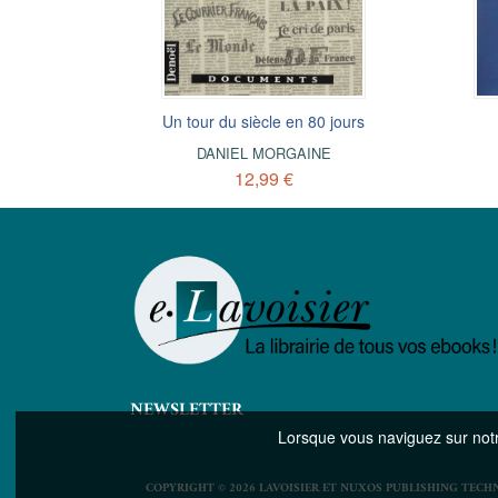
x
Un tour du siècle en 80 jours
L'un d'entre eux
Au 
NE
DANIEL MORGAINE
DANIEL MORGAINE
12,99 €
7,99 €
NEWSLETTER
Lorsque vous naviguez sur notre
COPYRIGHT © 2026 LAVOISIER ET NUXOS PUBLISHING TECH