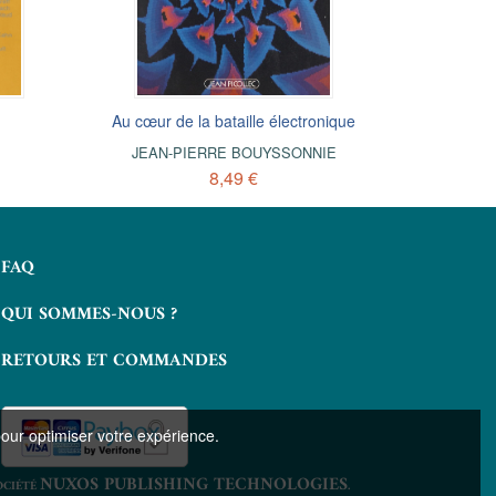
Au cœur de la bataille électronique
Sept de cœur
S
JEAN-PIERRE BOUYSSONNIE
DANIEL MORGAINE
DAN
D
7,49 €
8,49 €
FAQ
QUI SOMMES-NOUS ?
RETOURS ET COMMANDES
pour optimiser votre expérience.
NUXOS PUBLISHING TECHNOLOGIES
OCIÉTÉ
.