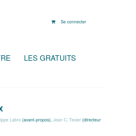
Se connecter
TRE
LES GRATUITS
x
lippe Labro
(avant-propos),
Jean C. Texier
(directeur