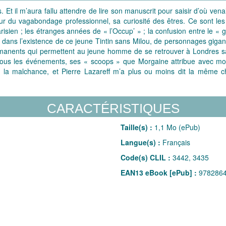
Et il m’aura fallu attendre de lire son manuscrit pour saisir d’où venai
ur du vagabondage professionnel, sa curiosité des êtres. Ce sont les
risien ; les étranges années de « l’Occup’ » ; la confusion entre le « g
n, dans l’existence de ce jeune Tintin sans Milou, de personnages gigan
permanents qui permettent au jeune homme de se retrouver à Londres 
 ; tous les événements, ses « scoops » que Morgaine attribue avec 
 la malchance, et Pierre Lazareff m’a plus ou moins dit la même ch
CARACTÉRISTIQUES
Taille(s) :
1,1 Mo (ePub)
Langue(s) :
Français
Code(s) CLIL :
3442, 3435
EAN13 eBook [ePub] :
978286