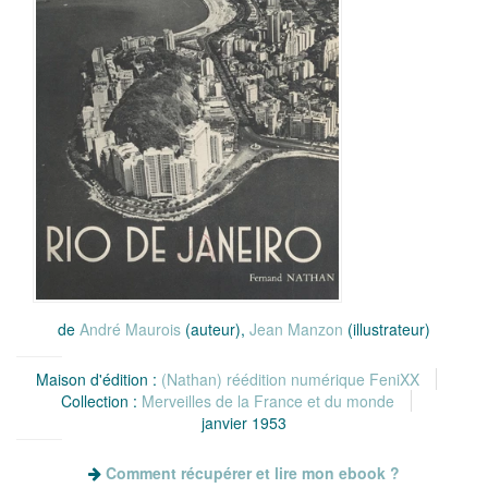
de
André Maurois
(auteur),
Jean Manzon
(illustrateur)
Maison d'édition :
(Nathan) réédition numérique FeniXX
Collection :
Merveilles de la France et du monde
janvier 1953
Comment récupérer et lire mon ebook ?