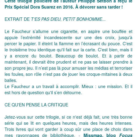
Cette trilogie policière de l'auteur Philippe Setbon a reçu le
Prix Spécial Dora Suarez en 2016. À dévorer sans tarder !
EXTRAIT DE
T'ES PAS DIEU, PETIT BONHOMME...
Le Faucheur s’allume une cigarette, en aspire une bouffée et
appuie l’extrémité incandescente sur une des croix, jusqu'à
percer le papier. Il éteint la flamme en l’écrasant du pouce. C'est
le troisième trou identique qu'il fait sur la carte. C'est bien, mais il
y a encore du boulot. Beaucoup de boulot. Et à partir de
maintenant, il devrait être prudent et ne pas se laisser prendre à
son propre jeu. Il n’est pas là pour amuser les médias et terroriser
les foules, son rôle n’est pas de jouer les croque-mitaines à deux
balles.
Le Faucheur a un travail à accomplir. Mieux : une mission. Et il
est hors de question qu'il s’en détourne.
CE QU'EN PENSE LA CRITIQUE
Jetez-vous sur cette trilogie, si ce n'est déjà fait, une très bonne
série qui se lit en quelques heures, mais des heures intenses.
Trois livres qui vont garder à coup sûr une place de choix dans
mes rayonnages de bibliothèque. -
Missmag, blog
Focus