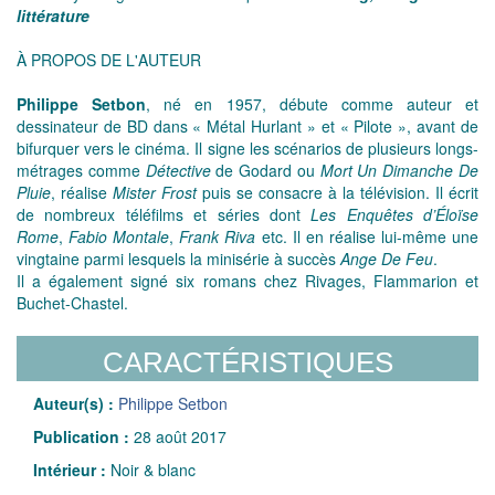
littérature
À PROPOS DE L'AUTEUR
Philippe Setbon
, né en 1957, débute comme auteur et
dessinateur de BD dans « Métal Hurlant » et « Pilote », avant de
bifurquer vers le cinéma. Il signe les scénarios de plusieurs longs-
métrages comme
Détective
de Godard ou
Mort Un Dimanche De
Pluie
, réalise
Mister Frost
puis se consacre à la télévision. Il écrit
de nombreux téléfilms et séries dont
Les Enquêtes d’Éloïse
Rome
,
Fabio Montale
,
Frank Riva
etc. Il en réalise lui-même une
vingtaine parmi lesquels la minisérie à succès
Ange De Feu
.
Il a également signé six romans chez Rivages, Flammarion et
Buchet-Chastel.
CARACTÉRISTIQUES
Auteur(s) :
Philippe Setbon
Publication :
28 août 2017
Intérieur :
Noir & blanc