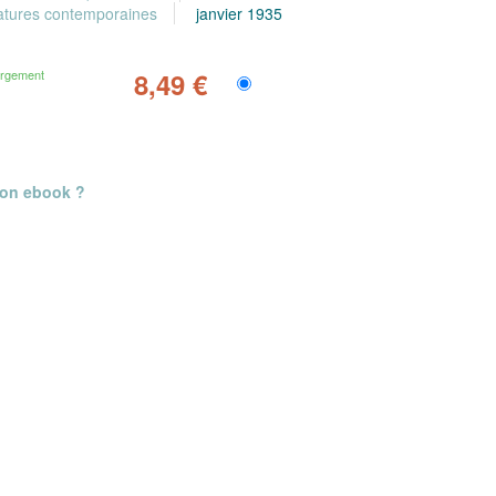
ratures contemporaines
janvier 1935
argement
8,49 €
mon ebook ?