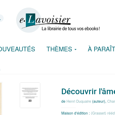
OUVEAUTÉS
THÈMES
À PARAÎ
c
Découvrir l'â
de
Henri Duquaire
(auteur),
Char
Maison d'édition :
(Grasset) rééd