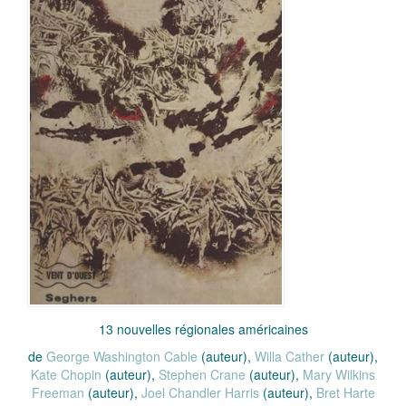
13 nouvelles régionales américaines
de
George Washington Cable
(auteur),
Willa Cather
(auteur),
Kate Chopin
(auteur),
Stephen Crane
(auteur),
Mary Wilkins
Freeman
(auteur),
Joel Chandler Harris
(auteur),
Bret Harte