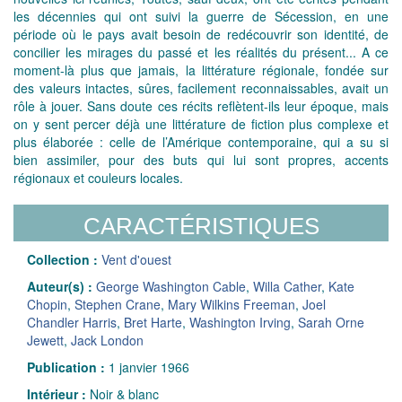
les décennies qui ont suivi la guerre de Sécession, en une
période où le pays avait besoin de redécouvrir son identité, de
concilier les mirages du passé et les réalités du présent... A ce
moment-là plus que jamais, la littérature régionale, fondée sur
des valeurs intactes, sûres, facilement reconnaissables, avait un
rôle à jouer. Sans doute ces récits reflètent-ils leur époque, mais
on y sent percer déjà une littérature de fiction plus complexe et
plus élaborée : celle de l’Amérique contemporaine, qui a su si
bien assimiler, pour des buts qui lui sont propres, accents
régionaux et couleurs locales.
CARACTÉRISTIQUES
Collection :
Vent d'ouest
Auteur(s) :
George Washington Cable
,
Willa Cather
,
Kate
Chopin
,
Stephen Crane
,
Mary Wilkins Freeman
,
Joel
Chandler Harris
,
Bret Harte
,
Washington Irving
,
Sarah Orne
Jewett
,
Jack London
Publication :
1 janvier 1966
Intérieur :
Noir & blanc