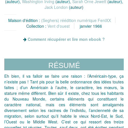
(auteur),
Washington Irving
(auteur),
Sarah Orne Jewett
(auteur),
Jack London
(auteur)
Maison d'édition :
(Seghers) réédition numérique FeniXX
Collection :
Vent d'ouest
janvier 1966
Comment récupérer et lire mon ebook ?
RÉSUMÉ
Eh bien, il va falloir se faire une raison : l’Américain-type, ça
n’existe pas ! Tant pis pour la belle ordonnance des idées toutes
faites ; d’un Américain à l’autre, le caractère, les mœurs, la
stature même diffèrent. Bien sûr il existe, chez tous les habitants
du Nouveau Monde, certains éléments qui constituent le
caractère national, mais ces éléments sont amalgamés
diversement selon les racines de l’individu, l’ancienneté de sa
migration, selon surtout qu’il habite le vieux Nord-Est, le Sud,
l’Ouest ou le Middle West. C’est ce qui ressort des treize
nouvelles ici réunies, Toutes, sauf deux, ont été écrites pendant