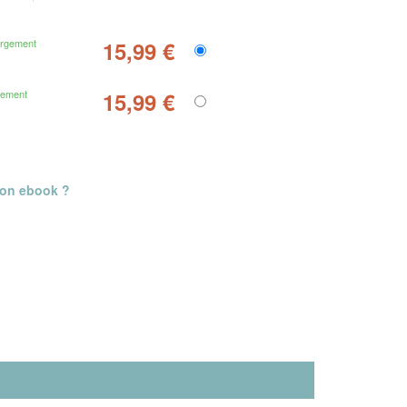
argement
15,99 €
gement
15,99 €
mon ebook ?