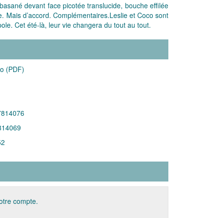
ge basané devant face picotée translucide, bouche effilée
e. Mais d’accord. Complémentaires.Leslie et Coco sont
le. Cet été-là, leur vie changera du tout au tout.
Mo (PDF)
7814076
814069
52
votre compte.