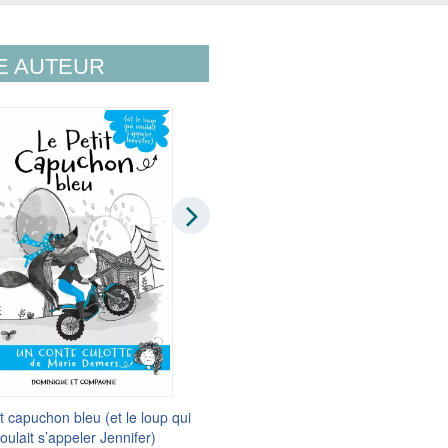
E AUTEUR
it capuchon bleu (et le loup qui
Peau de vache (ou La princesse
oulait s’appeler Jennifer)
voulait épouser son papa)