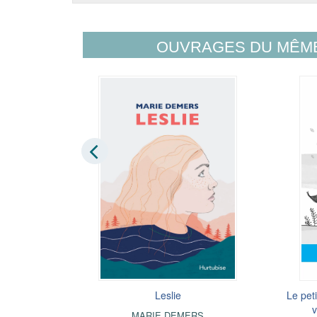
OUVRAGES DU MÊM
ureux
Leslie
Le pet
v
S
MARIE DEMERS