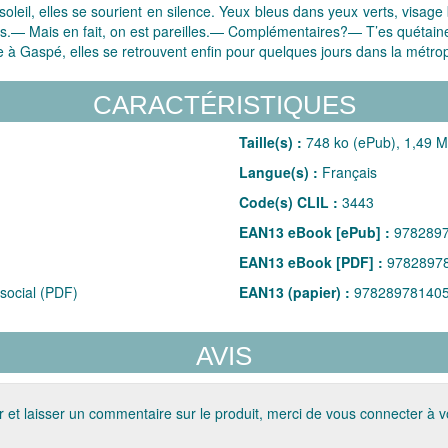
u soleil, elles se sourient en silence. Yeux bleus dans yeux verts, visa
res.— Mais en fait, on est pareilles.— Complémentaires?— T’es quétain
e à Gaspé, elles se retrouvent enfin pour quelques jours dans la métropo
CARACTÉRISTIQUES
Taille(s) :
748 ko (ePub), 1,49 
Langue(s) :
Français
Code(s) CLIL :
3443
EAN13 eBook [ePub] :
978289
EAN13 eBook [PDF] :
9782897
social (PDF)
EAN13 (papier) :
97828978140
AVIS
 et laisser un commentaire sur le produit, merci de vous connecter à 