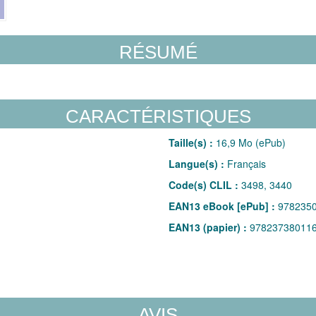
RÉSUMÉ
CARACTÉRISTIQUES
Taille(s) :
16,9 Mo (ePub)
Langue(s) :
Français
Code(s) CLIL :
3498, 3440
EAN13 eBook [ePub] :
978235
EAN13 (papier) :
97823738011
AVIS