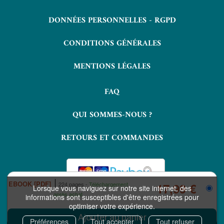
DONNÉES PERSONNELLES - RGPD
CONDITIONS GÉNÉRALES
MENTIONS LÉGALES
FAQ
QUI SOMMES-NOUS ?
RETOURS ET COMMANDES
EBOOK [PDF]
224 pages
Téléchargement
17,99 €
Lorsque vous naviguez sur notre site internet, des
après achat
informations sont susceptibles d'être enregistrées pour
optimiser votre expérience.
COPYRIGHT © 2026 LAVOISIER ET NUXOS PUBLISHING TECHNOLOGIES.
IZIBOOK®
IZIBOOKS®
ET
SONT DES MARQUES DÉPOSÉES DE LA
Préférences
Tout accepter
Tout refuser