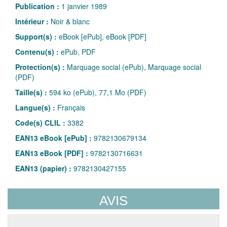
Publication :
1 janvier 1989
Intérieur :
Noir & blanc
Support(s) :
eBook [ePub], eBook [PDF]
Contenu(s) :
ePub, PDF
Protection(s) :
Marquage social (ePub), Marquage social
(PDF)
Taille(s) :
594 ko (ePub), 77,1 Mo (PDF)
Langue(s) :
Français
Code(s) CLIL :
3382
EAN13 eBook [ePub] :
9782130679134
EAN13 eBook [PDF] :
9782130716631
EAN13 (papier) :
9782130427155
AVIS