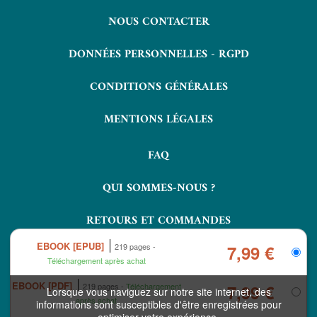
NOUS CONTACTER
DONNÉES PERSONNELLES - RGPD
CONDITIONS GÉNÉRALES
MENTIONS LÉGALES
FAQ
QUI SOMMES-NOUS ?
RETOURS ET COMMANDES
EBOOK [EPUB]
219 pages
7,99 €
Téléchargement après achat
EBOOK [PDF]
219 pages
Téléchargement
7,99 €
Lorsque vous naviguez sur notre site internet, des
après achat
informations sont susceptibles d'être enregistrées pour