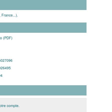
France...).
Mo (PDF)
5027096
026495
94
votre compte.