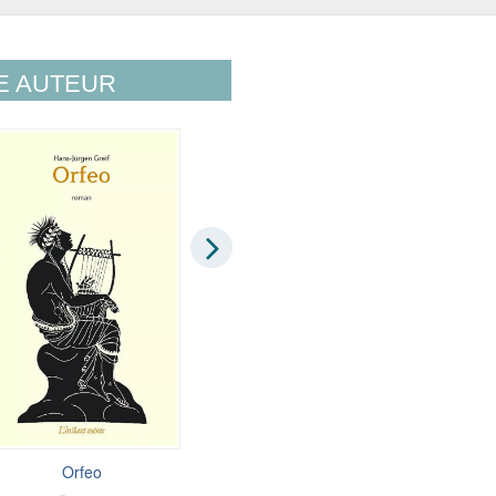
E AUTEUR
Orfeo
Le temps figé