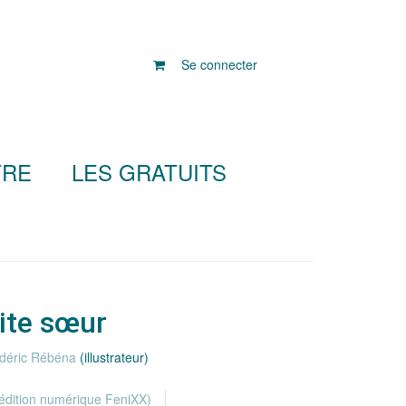
Se connecter
TRE
LES GRATUITS
ite sœur
déric Rébéna
(illustrateur)
édition numérique FeniXX)