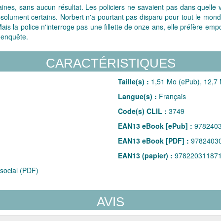
es, sans aucun résultat. Les policiers ne savaient pas dans quelle ville 
bsolument certains. Norbert n'a pourtant pas disparu pour tout le monde :
ais la police n'interroge pas une fillette de onze ans, elle préfère em
 enquête.
CARACTÉRISTIQUES
Taille(s) :
1,51 Mo (ePub), 12,7
Langue(s) :
Français
Code(s) CLIL :
3749
EAN13 eBook [ePub] :
978240
EAN13 eBook [PDF] :
9782403
EAN13 (papier) :
97822031187
social (PDF)
AVIS