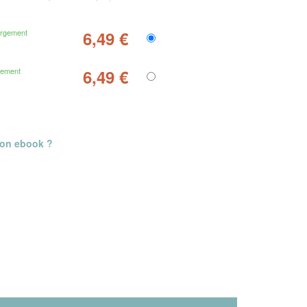
argement
6,49 €
gement
6,49 €
mon ebook ?