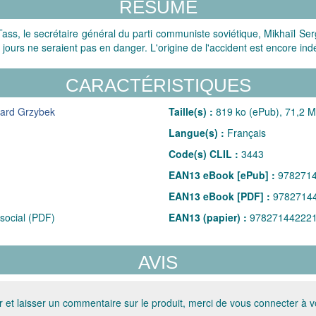
RÉSUMÉ
ss, le secrétaire général du parti communiste soviétique, Mikhaïl Ser
 jours ne seraient pas en danger. L'origine de l'accident est encore i
CARACTÉRISTIQUES
ard Grzybek
Taille(s) :
819 ko (ePub), 71,2 
Langue(s) :
Français
Code(s) CLIL :
3443
EAN13 eBook [ePub] :
978271
EAN13 eBook [PDF] :
9782714
social (PDF)
EAN13 (papier) :
97827144222
AVIS
 et laisser un commentaire sur le produit, merci de vous connecter à 