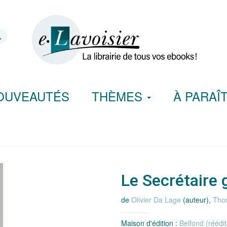
OUVEAUTÉS
THÈMES
À PARAÎ
Le Secrétaire 
de
Olivier Da Lage
(auteur),
Tho
Maison d'édition :
Belfond (réédi