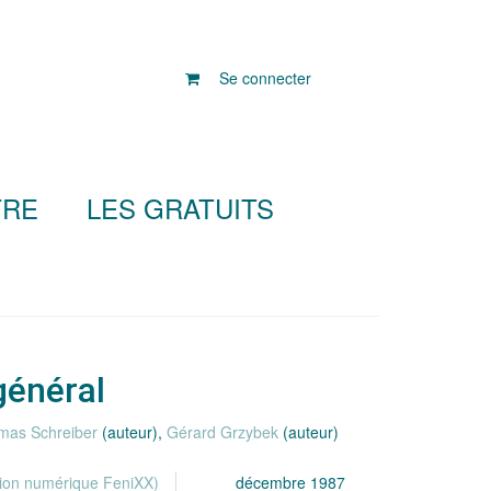
Se connecter
TRE
LES GRATUITS
général
mas Schreiber
(auteur),
Gérard Grzybek
(auteur)
tion numérique FeniXX)
décembre 1987