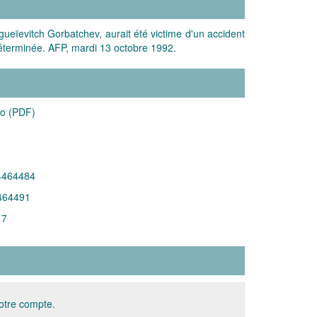
gueïevitch Gorbatchev, aurait été victime d'un accident
ndéterminée. AFP, mardi 13 octobre 1992.
Mo (PDF)
4464484
464491
17
votre compte.