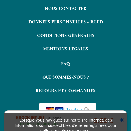
NOUS CONTACTER
DONNÉES PERSONNELLES - RGPD
CONDITIONS GÉNÉRALES
MENTIONS LÉGALES
FAQ
QUI SOMMES-NOUS ?
RETOURS ET COMMANDES
EBOOK [EPUB]
84 pages
5,99 €
Lorsque vous naviguez sur notre site internet, des
Téléchargement après achat
informations sont susceptibles d'être enregistrées pour
optimiser votre expérience.