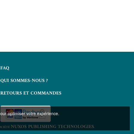
t seul
Laissez-moi le temps de rêver
Quand l
ETTY BUZYN
12,99 €
FAQ
QUI SOMMES-NOUS ?
RETOURS ET COMMANDES
pour optimiser votre expérience.
NUXOS PUBLISHING TECHNOLOGIES
OCIÉTÉ
.