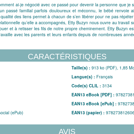
ment ai-je négocié avec ce passé pour devenir la personne que je sui
un passé familial parfois douloureux et méconnu, le bébé renvoie a
 qualité des liens permet à chacun de s’en libérer pour ne pas répéter
elationnelle qu’elle a accompagnés, Etty Buzyn nous ouvre au travail 
uer et à retisser les fils de notre propre cheminement. Etty Buzyn es
vaille avec les parents et leurs enfants depuis de nombreuses années. 
CARACTÉRISTIQUES
Taille(s) :
913 ko (PDF), 1,85 M
Langue(s) :
Français
Code(s) CLIL :
3134
EAN13 eBook [PDF] :
9782738
EAN13 eBook [ePub] :
978273
ocial (ePub)
EAN13 (papier) :
97827381260
AVIS