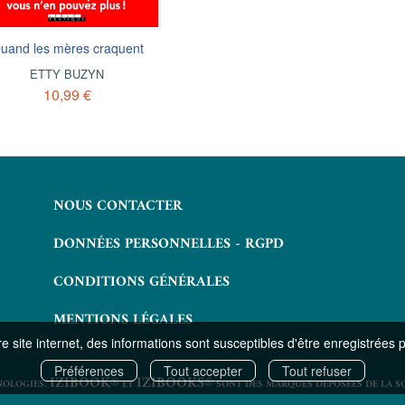
uand les mères craquent
Me débrouiller, oui, mais pas tou
!
ETTY BUZYN
Du bon usage de l'autonomie
10,99 €
ETTY BUZYN
10,99 €
NOUS CONTACTER
DONNÉES PERSONNELLES - RGPD
CONDITIONS GÉNÉRALES
MENTIONS LÉGALES
 site internet, des informations sont susceptibles d'être enregistrées 
Préférences
Tout accepter
Tout refuser
IZIBOOK®
IZIBOOKS®
NOLOGIES.
ET
SONT DES MARQUES DÉPOSÉES DE LA S