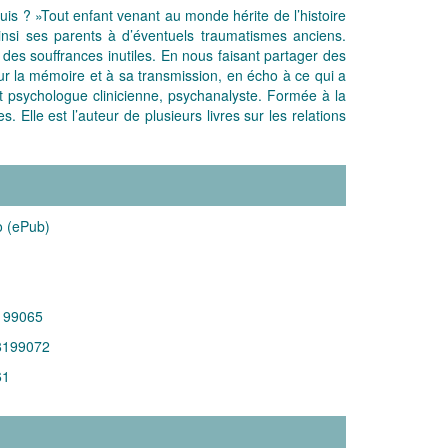
s ? »Tout enfant venant au monde hérite de l’histoire
insi ses parents à d’éventuels traumatismes anciens.
 des souffrances inutiles. En nous faisant partager des
sur la mémoire et à sa transmission, en écho à ce qui a
t psychologue clinicienne, psychanalyste. Formée à la
Elle est l’auteur de plusieurs livres sur les relations
o (ePub)
199065
8199072
61