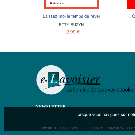
as tout seul
Laissez-moi le temps de rêver
Q
ETTY BUZYN
onomie
12,99 €
NEWSLETTER
Lorsque vous naviguez sur notre
COPYRIGHT © 2026 LAVOISIER ET NUXOS PUBLISHING TECH