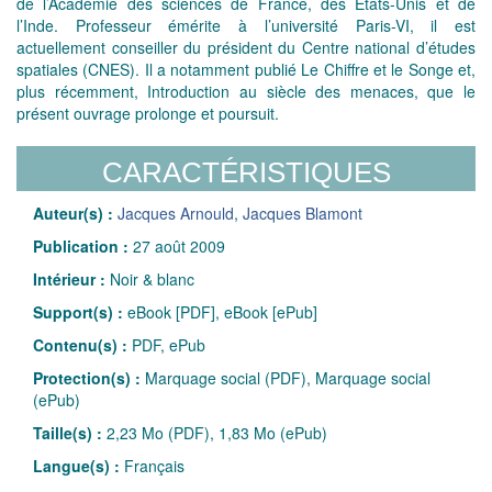
de l’Académie des sciences de France, des États-Unis et de
l’Inde. Professeur émérite à l’université Paris-VI, il est
actuellement conseiller du président du Centre national d’études
spatiales (CNES). Il a notamment publié Le Chiffre et le Songe et,
plus récemment, Introduction au siècle des menaces, que le
présent ouvrage prolonge et poursuit.
CARACTÉRISTIQUES
Auteur(s) :
Jacques Arnould
,
Jacques Blamont
Publication :
27 août 2009
Intérieur :
Noir & blanc
Support(s) :
eBook [PDF], eBook [ePub]
Contenu(s) :
PDF, ePub
Protection(s) :
Marquage social (PDF), Marquage social
(ePub)
Taille(s) :
2,23 Mo (PDF), 1,83 Mo (ePub)
Langue(s) :
Français