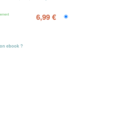
gement
6,99 €
mon ebook ?