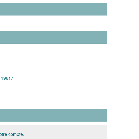
419617
votre compte.