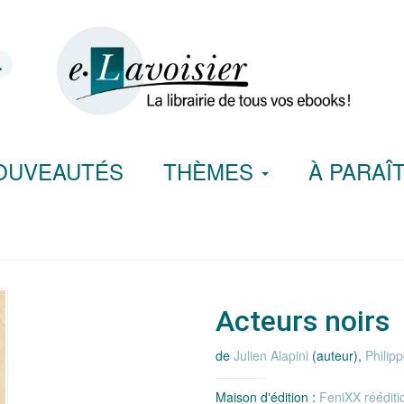
OUVEAUTÉS
THÈMES
À PARAÎ
Acteurs noirs
de
Julien Alapini
(auteur),
Philip
Maison d'édition :
FeniXX réédit