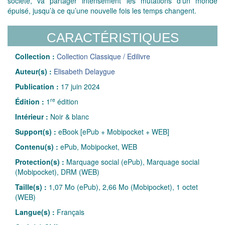
société, va partager intensément les mutations d’un monde
épuisé, jusqu’à ce qu’une nouvelle fois les temps changent.
CARACTÉRISTIQUES
Collection :
Collection Classique / Edilivre
Auteur(s) :
Elisabeth Delaygue
Publication :
17 juin 2024
re
Édition :
1
édition
Intérieur :
Noir & blanc
Support(s) :
eBook [ePub + Mobipocket + WEB]
Contenu(s) :
ePub, Mobipocket, WEB
Protection(s) :
Marquage social (ePub), Marquage social
(Mobipocket), DRM (WEB)
Taille(s) :
1,07 Mo (ePub), 2,66 Mo (Mobipocket), 1 octet
(WEB)
Langue(s) :
Français