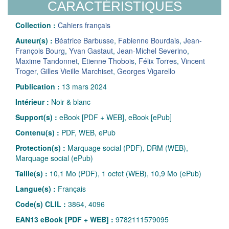
CARACTÉRISTIQUES
Collection :
Cahiers français
Auteur(s) :
Béatrice Barbusse
,
Fabienne Bourdais
,
Jean-
François Bourg
,
Yvan Gastaut
,
Jean-Michel Severino
,
Maxime Tandonnet
,
Etienne Thobois
,
Félix Torres
,
Vincent
Troger
,
Gilles Vieille Marchiset
,
Georges Vigarello
Publication :
13 mars 2024
Intérieur :
Noir & blanc
Support(s) :
eBook [PDF + WEB], eBook [ePub]
Contenu(s) :
PDF, WEB, ePub
Protection(s) :
Marquage social (PDF), DRM (WEB),
Marquage social (ePub)
Taille(s) :
10,1 Mo (PDF), 1 octet (WEB), 10,9 Mo (ePub)
Langue(s) :
Français
Code(s) CLIL :
3864, 4096
EAN13 eBook [PDF + WEB] :
9782111579095