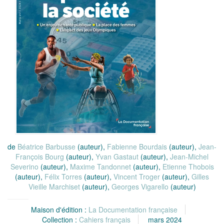
de
Béatrice Barbusse
(auteur),
Fabienne Bourdais
(auteur),
Jean-
François Bourg
(auteur),
Yvan Gastaut
(auteur),
Jean-Michel
Severino
(auteur),
Maxime Tandonnet
(auteur),
Etienne Thobois
(auteur),
Félix Torres
(auteur),
Vincent Troger
(auteur),
Gilles
Vieille Marchiset
(auteur),
Georges Vigarello
(auteur)
Maison d'édition :
La Documentation française
Collection :
Cahiers français
mars 2024