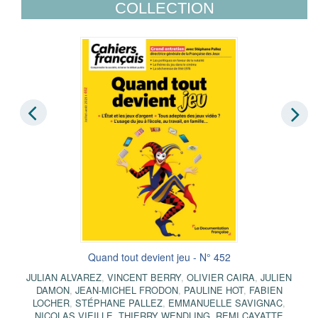
COLLECTION
Quand tout devient jeu - N° 452
JULIAN ALVAREZ
,
VINCENT BERRY
,
OLIVIER CAIRA
,
JULIEN
DAMON
,
JEAN-MICHEL FRODON
,
PAULINE HOT
,
FABIEN
LOCHER
,
STÉPHANE PALLEZ
,
EMMANUELLE SAVIGNAC
,
NICOLAS VIEILLE
,
THIERRY WENDLING
,
REMI CAYATTE