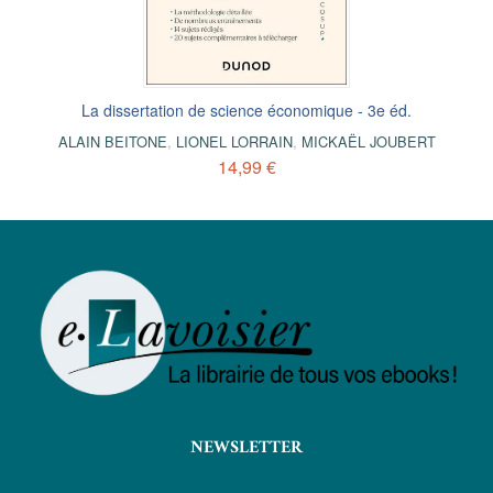
La dissertation de science économique - 3e éd.
ALAIN BEITONE
,
LIONEL LORRAIN
,
MICKAËL JOUBERT
14,99 €
NEWSLETTER