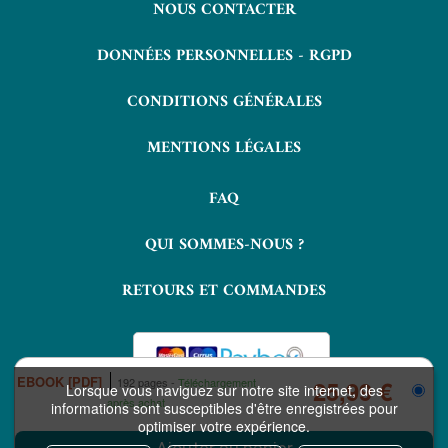
NOUS CONTACTER
DONNÉES PERSONNELLES - RGPD
CONDITIONS GÉNÉRALES
MENTIONS LÉGALES
FAQ
QUI SOMMES-NOUS ?
RETOURS ET COMMANDES
EBOOK [PDF]
192 pages
Téléchargement
25,99 €
Lorsque vous naviguez sur notre site internet, des
après achat
informations sont susceptibles d'être enregistrées pour
optimiser votre expérience.
COPYRIGHT © 2026 LAVOISIER ET NUXOS PUBLISHING TECHNOLOGIES.