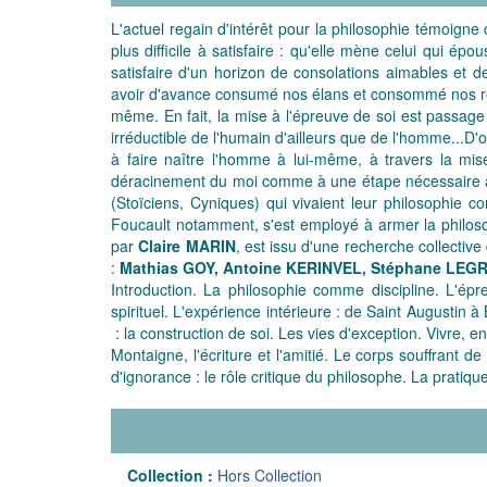
L'actuel regain d'intérêt pour la philosophie témoigne d
plus difficile à satisfaire : qu'elle mène celui qui é
satisfaire d'un horizon de consolations aimables et
avoir d'avance consumé nos élans et consommé nos révo
même. En fait, la mise à l'épreuve de soi est passage
irréductible de l'humain d'ailleurs que de l'homme...D'o
à faire naître l'homme à lui-même, à travers la mi
déracinement du moi comme à une étape nécessaire au dé
(Stoïciens, Cyniques) qui vivaient leur philosophie
Foucault notamment, s'est employé à armer la philosop
par
Claire MARIN
, est issu d'une recherche collecti
:
Mathias GOY, Antoine KERINVEL, Stéphane LEG
Introduction. La philosophie comme discipline. L'ép
spirituel. L'expérience intérieure : de Saint Augustin 
: la construction de soi. Les vies d'exception. Vivre, 
Montaigne, l'écriture et l'amitié. Le corps souffrant 
d'ignorance : le rôle critique du philosophe. La pratiq
Collection :
Hors Collection