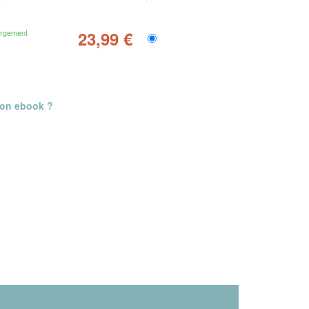
argement
23,99 €
mon ebook ?