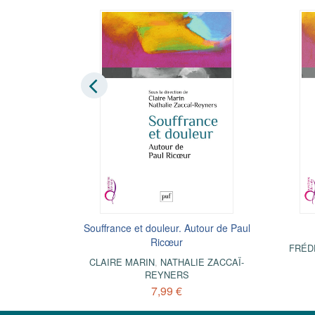
vre
ment
Souffrance et douleur. Autour de Paul
Tout est (enfin) bon dans le cochon
Ricœur
ONT
SÉBASTIEN ABIS
FRÉD
CLAIRE MARIN
,
NATHALIE ZACCAÏ-
14,99 €
REYNERS
7,99 €