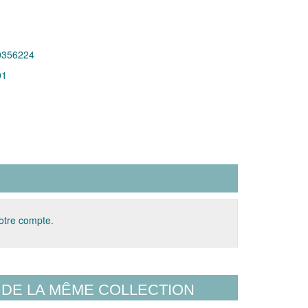
0356224
01
votre compte.
DE LA MÊME COLLECTION