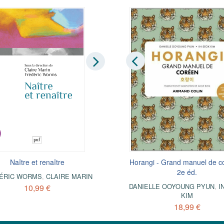
L'empire des chiffres - 2e éd.
Naître et renaître
Horangi - Grand manuel de c
De la nature à l’esprit
2e éd.
Études sur la philosophie française
ÉRIC WORMS
OLIVIER MARTIN
,
CLAIRE MARIN
XIXe siècle
DANIELLE OOYOUNG PYUN
,
I
10,99 €
16,99 €
KIM
12,99 €
18,99 €