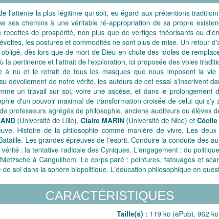
e l'attente la plus légitime qui soit, eu égard aux prétentions tradition
pouse ses chemins à une véritable ré-appropriation de sa propre existe
 de recettes de prospérité, non plus que de vertiges théorisants ou 
ltes, les postures et commodités ne sont plus de mise. Un retour d'a
 obligé, dès lors que de mort de Dieu en chute des idoles de remplacem
ù la pertinence et l'attrait de l'exploration, ici proposée des voies tra
se à nu et le retrait de tous les masques que nous imposent la vie
voilement de notre vérité, les auteurs de cet essai s'inscrivent dans l
 comme un travail sur soi, voire une ascèse, et dans le prolongement
hie d'un pouvoir maximal de transformation croisée de celui qui s'y a
ve de professeurs agrégés de philosophie, anciens auditeurs ou élèves
RAND
(Université de Lille),
Claire MARIN
(Université de Nice) et
Cécil
reuve. Histoire de la philosophie comme manière de vivre. Les deux 
à Bataille. Les grandes épreuves de l'esprit. Conduire la conduite des au
en vérité : la tentative radicale des Cyniques. L'engagement : du politi
de Nietzsche à Canguilhem. Le corps paré : peintures, tatouages et scari
ue de soi dans la sphère biopolitique. L'éducation philosophique en ques
CARACTÉRISTIQUES
Taille(s) :
119 ko (ePub), 962 ko