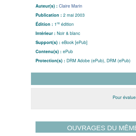
Auteur(s) :
Claire Marin
Publication :
2 mai 2003
re
Édition :
1
édition
Intérieur :
Noir & blanc
Support(s) :
eBook [ePub]
Contenu(s) :
ePub
Protection(s) :
DRM Adobe (ePub), DRM (ePub)
Pour évaluer
OUVRAGES DU MÊM