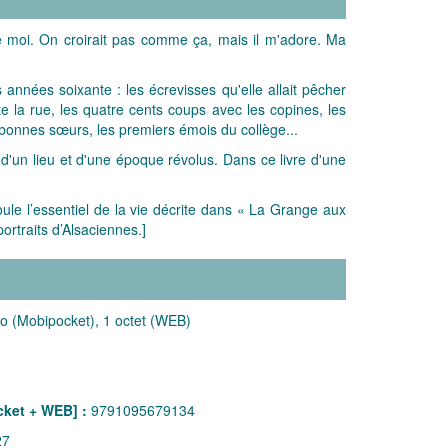
 de moi. On croirait pas comme ça, mais il m'adore. Ma
années soixante : les écrevisses qu'elle allait pêcher
 la rue, les quatre cents coups avec les copines, les
e bonnes sœurs, les premiers émois du collège...
 d'un lieu et d'une époque révolus. Dans ce livre d'une
le l’essentiel de la vie décrite dans « La Grange aux
portraits d’Alsaciennes.]
o (Mobipocket), 1 octet (WEB)
ket + WEB] :
9791095679134
27