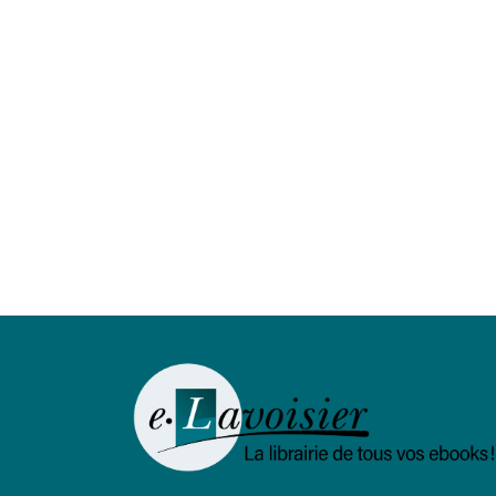
Kathédrali
JEAN-PAUL KLÉE
5,99 €