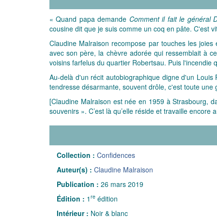
« Quand papa demande
Comment il fait le général 
cousine dit que je suis comme un coq en pâte. C'est vite
Claudine Malraison recompose par touches les joies et
avec son père, la chèvre adorée qui ressemblait à ce
voisins farfelus du quartier Robertsau. Puis l'incendi
Au-delà d'un récit autobiographique digne d'un Louis
tendresse désarmante, souvent drôle, c'est toute une 
[Claudine Malraison est née en 1959 à Strasbourg, da
souvenirs ». C’est là qu’elle réside et travaille encore 
Collection :
Confidences
Auteur(s) :
Claudine Malraison
Publication :
26 mars 2019
re
Édition :
1
édition
Intérieur :
Noir & blanc