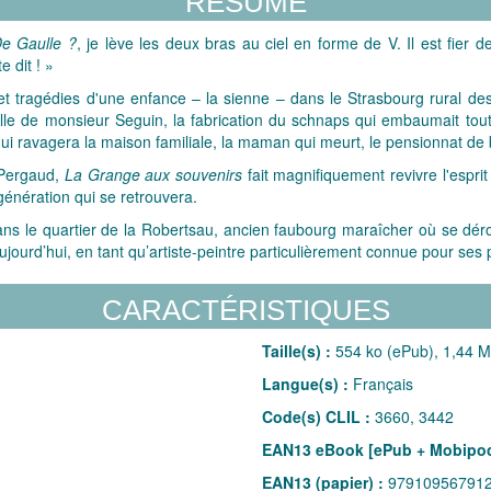
RÉSUMÉ
De Gaulle ?
, je lève les deux bras au ciel en forme de V. Il est fier
 dit ! »
 tragédies d'une enfance – la sienne – dans le Strasbourg rural des 
lle de monsieur Seguin, la fabrication du schnaps qui embaumait toute
e qui ravagera la maison familiale, la maman qui meurt, le pensionnat d
 Pergaud,
La Grange aux souvenirs
fait magnifiquement revivre l'esprit
génération qui se retrouvera.
ns le quartier de la Robertsau, ancien faubourg maraîcher où se dérou
aujourd’hui, en tant qu’artiste-peintre particulièrement connue pour ses 
CARACTÉRISTIQUES
Taille(s) :
554 ko (ePub), 1,44 M
Langue(s) :
Français
Code(s) CLIL :
3660, 3442
EAN13 eBook [ePub + Mobipoc
EAN13 (papier) :
97910956791