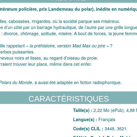
ttérature policière, prix Landerneau du polar), inédite en numériq
ieilles, cabossées, ringardes, où la société parque ses miséreux.
 d’un côté par un barrage hydraulique, de l’autre par une grille longu
e : divorce, chômage, solitude, misère. A bout de forces, la jeune fe
lle rappelant «
la préhistoire, version Mad Max ou pire
» ?
 herbes puissantes.
heveux noirs et lisses, au regard d’oiseau de proie.
urraient trouver leur place, même dans cet enfer.
 Polars du Monde
, a aussi été adaptée en fiction radiophonique.
CARACTÉRISTIQUES
Taille(s) :
2,22 Mo (ePub), 4,88 
Langue(s) :
Français
Code(s) CLIL :
3448, 3621