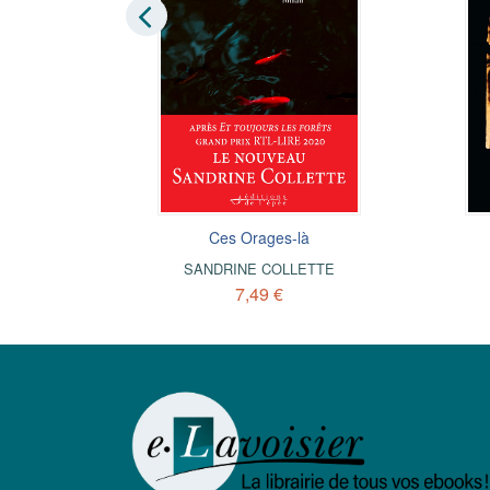
er
Ces Orages-là
TTE
SANDRINE COLLETTE
7,49 €