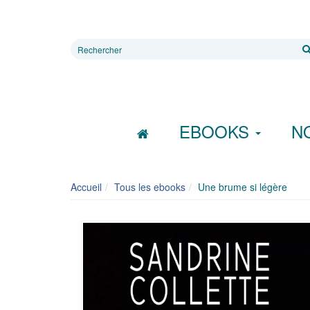
Rechercher
sur
le
site
EBOOKS
N
Accueil
Tous les ebooks
Une brume si légère