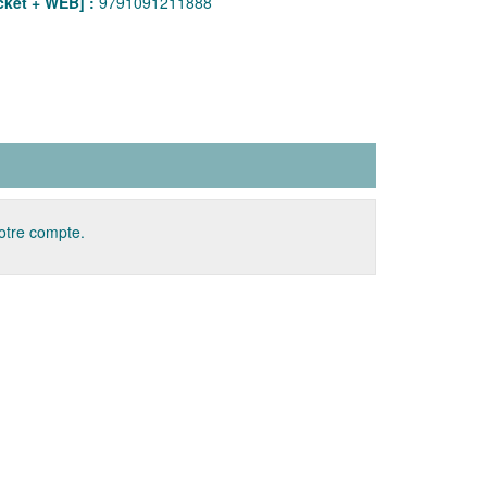
ket + WEB] :
9791091211888
votre compte.