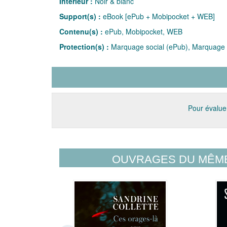
Intérieur :
Noir & blanc
Support(s) :
eBook [ePub + Mobipocket + WEB]
Contenu(s) :
ePub, Mobipocket, WEB
Protection(s) :
Marquage social (ePub), Marquage 
Pour évaluer
OUVRAGES DU MÊM