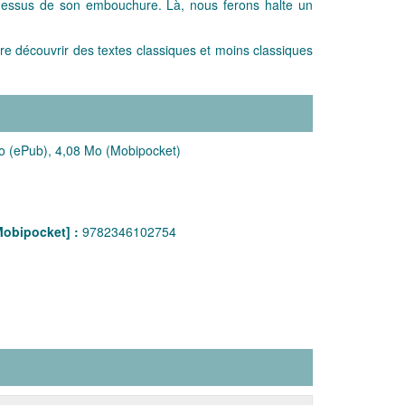
 dessus de son embouchure. Là, nous ferons halte un
re découvrir des textes classiques et moins classiques
o (ePub), 4,08 Mo (Mobipocket)
obipocket] :
9782346102754