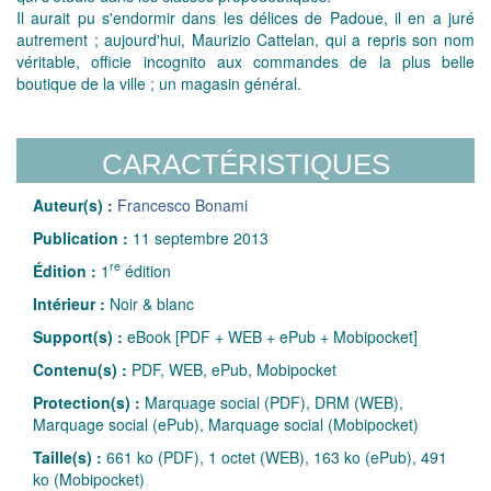
Il aurait pu s'endormir dans les délices de Padoue, il en a juré
autrement ; aujourd'hui, Maurizio Cattelan, qui a repris son nom
véritable, officie incognito aux commandes de la plus belle
boutique de la ville ; un magasin général.
CARACTÉRISTIQUES
Auteur(s) :
Francesco Bonami
Publication :
11 septembre 2013
re
Édition :
1
édition
Intérieur :
Noir & blanc
Support(s) :
eBook [PDF + WEB + ePub + Mobipocket]
Contenu(s) :
PDF, WEB, ePub, Mobipocket
Protection(s) :
Marquage social (PDF), DRM (WEB),
Marquage social (ePub), Marquage social (Mobipocket)
Taille(s) :
661 ko (PDF), 1 octet (WEB), 163 ko (ePub), 491
ko (Mobipocket)