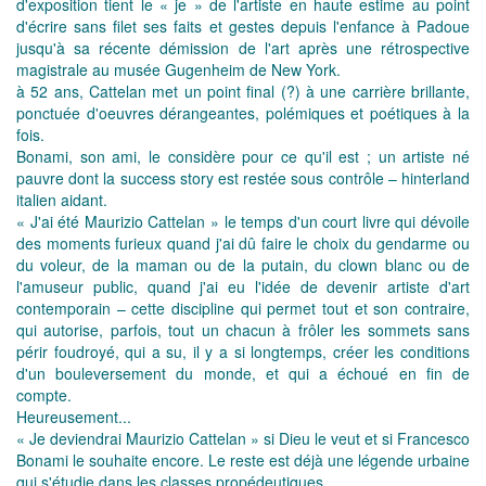
d'exposition tient le « je » de l'artiste en haute estime au point
d'écrire sans filet ses faits et gestes depuis l'enfance à Padoue
jusqu'à sa récente démission de l'art après une rétrospective
magistrale au musée Gugenheim de New York.
à 52 ans, Cattelan met un point final (?) à une carrière brillante,
ponctuée d'oeuvres dérangeantes, polémiques et poétiques à la
fois.
Bonami, son ami, le considère pour ce qu'il est ; un artiste né
pauvre dont la success story est restée sous contrôle – hinterland
italien aidant.
« J'ai été Maurizio Cattelan » le temps d'un court livre qui dévoile
des moments furieux quand j'ai dû faire le choix du gendarme ou
du voleur, de la maman ou de la putain, du clown blanc ou de
l'amuseur public, quand j'ai eu l'idée de devenir artiste d'art
contemporain – cette discipline qui permet tout et son contraire,
qui autorise, parfois, tout un chacun à frôler les sommets sans
périr foudroyé, qui a su, il y a si longtemps, créer les conditions
d'un bouleversement du monde, et qui a échoué en fin de
compte.
Heureusement...
« Je deviendrai Maurizio Cattelan » si Dieu le veut et si Francesco
Bonami le souhaite encore. Le reste est déjà une légende urbaine
qui s'étudie dans les classes propédeutiques.