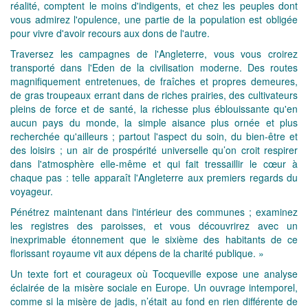
réalité, comptent le moins d'indigents, et chez les peuples dont
vous admirez l'opulence, une partie de la population est obligée
pour vivre d'avoir recours aux dons de l'autre.
Traversez les campagnes de l'Angleterre, vous vous croirez
transporté dans l'Eden de la civilisation moderne. Des routes
magnifiquement entretenues, de fraîches et propres demeures,
de gras troupeaux errant dans de riches prairies, des cultivateurs
pleins de force et de santé, la richesse plus éblouissante qu'en
aucun pays du monde, la simple aisance plus ornée et plus
recherchée qu'ailleurs ; partout l'aspect du soin, du bien-être et
des loisirs ; un air de prospérité universelle qu’on croit respirer
dans l'atmosphère elle-même et qui fait tressaillir le cœur à
chaque pas : telle apparaît l'Angleterre aux premiers regards du
voyageur.
Pénétrez maintenant dans l'intérieur des communes ; examinez
les registres des paroisses, et vous découvrirez avec un
inexprimable étonnement que le sixième des habitants de ce
florissant royaume vit aux dépens de la charité publique. »
Un texte fort et courageux où Tocqueville expose une analyse
éclairée de la misère sociale en Europe. Un ouvrage intemporel,
comme si la misère de jadis, n’était au fond en rien différente de