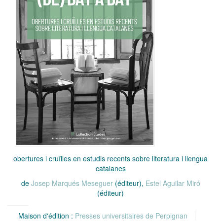
obertures i cruïlles en estudis recents sobre literatura i llengua
catalanes
de
Josep Marqués Meseguer
(éditeur),
Estel Aguilar Miró
(éditeur)
Maison d'édition :
Presses universitaires de Perpignan