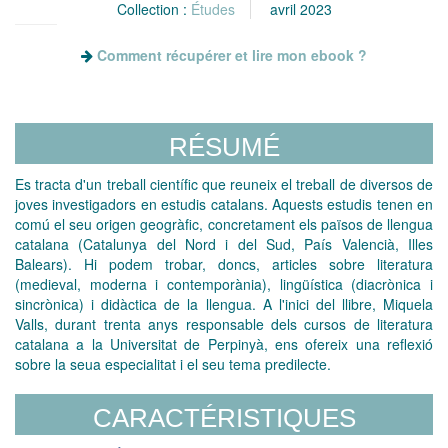
Collection :
Études
avril 2023
Comment récupérer et lire mon ebook ?
RÉSUMÉ
Es tracta d'un treball científic que reuneix el treball de diversos de
joves investigadors en estudis catalans. Aquests estudis tenen en
comú el seu origen geogràfic, concretament els països de llengua
catalana (Catalunya del Nord i del Sud, País Valencià, Illes
Balears). Hi podem trobar, doncs, articles sobre literatura
(medieval, moderna i contemporània), lingüística (diacrònica i
sincrònica) i didàctica de la llengua. A l'inici del llibre, Miquela
Valls, durant trenta anys responsable dels cursos de literatura
catalana a la Universitat de Perpinyà, ens ofereix una reflexió
sobre la seua especialitat i el seu tema predilecte.
CARACTÉRISTIQUES