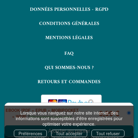
DONNÉES PERSONNELLES - RGPD
CONDITIONS GÉNÉRALES
MENTIONS LÉGALES
FAQ
QUI SOMMES-NOUS ?
RETOURS ET COMMANDES
EBOOK [PDF + EPUB + MOBIPOCKET
6,99 €
Lorsque vous naviguez sur notre site internet, des
+ WEB]
Téléchargement après achat
informations sont susceptibles d'être enregistrées pour
optimiser votre expérience.
COPYRIGHT © 2026 LAVOISIER ET NUXOS PUBLISHING TECHNOLOGIES.
IZIBOOK®
IZIBOOKS®
ET
SONT DES MARQUES DÉPOSÉES DE LA
Préférences
Tout accepter
Tout refuser
NUXOS PUBLISHING TECHNOLOGIES