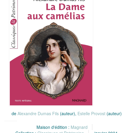
de
Alexandre Dumas Fils
(auteur),
Estelle Provost
(auteur)
Maison d'édition :
Magnard
Collection :
Classiques et Patrimoine
janvier 2024