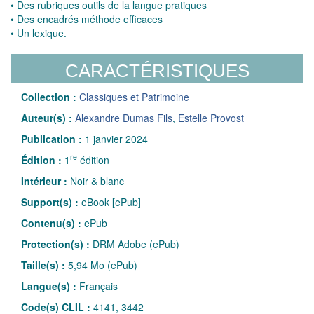
• Des rubriques outils de la langue pratiques
• Des encadrés méthode efficaces
• Un lexique.
CARACTÉRISTIQUES
Collection :
Classiques et Patrimoine
Auteur(s) :
Alexandre Dumas Fils
,
Estelle Provost
Publication :
1 janvier 2024
re
Édition :
1
édition
Intérieur :
Noir & blanc
Support(s) :
eBook [ePub]
Contenu(s) :
ePub
Protection(s) :
DRM Adobe (ePub)
Taille(s) :
5,94 Mo (ePub)
Langue(s) :
Français
Code(s) CLIL :
4141, 3442