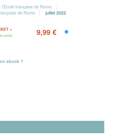
e l’École française de Rome
e française de Rome
juillet 2022
CKET +
9,99 €
ès achat
mon ebook ?