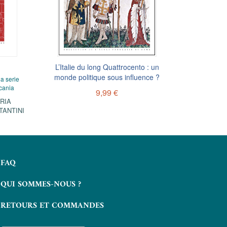
L’Italie du long Quattrocento : un
Religious 
monde politique sous influence ?
the G
la serie
cania
9,99 €
RIA
TANTINI
FAQ
QUI SOMMES-NOUS ?
RETOURS ET COMMANDES