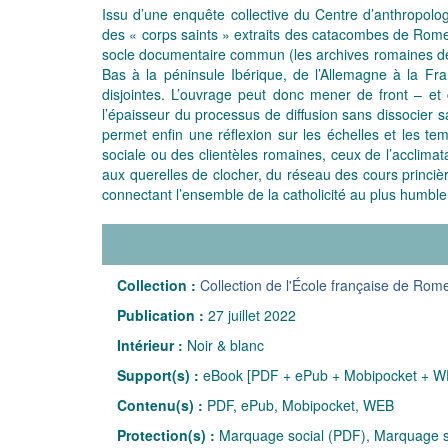
Issu d’une enquête collective du Centre d’anthropol
des « corps saints » extraits des catacombes de Rome, 
socle documentaire commun (les archives romaines de l
Bas à la péninsule Ibérique, de l’Allemagne à la Fran
disjointes. L’ouvrage peut donc mener de front – et c’es
l’épaisseur du processus de diffusion sans dissocier s
permet enfin une réflexion sur les échelles et les te
sociale ou des clientèles romaines, ceux de l’acclimat
aux querelles de clocher, du réseau des cours princièr
connectant l’ensemble de la catholicité au plus humble
Collection :
Collection de l'École française de Rom
Publication :
27 juillet 2022
Intérieur :
Noir & blanc
Support(s) :
eBook [PDF + ePub + Mobipocket + W
Contenu(s) :
PDF, ePub, Mobipocket, WEB
Protection(s) :
Marquage social (PDF), Marquage so