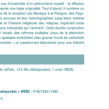
 vue d’ensemble d’un phénomène massif : la diffusion
nte une triple originalité. Tout d’abord, il combine un
ns de la réception (du Mexique à la Pologne, des Pays-
es sources et des historiographies jusqu’alors restées
le et l’histoire religieuse des reliques, explorant toute
urs individuels qui l’animent. Cette double conjonction
 locale, des rythmes multiples (ceux de la distinction
s spatiales emboîtées (des grands fronts de catholicité
tacombes » un passionnant laboratoire pour une histoire
o (ePub), 13,5 Mo (Mobipocket), 1 octet (WEB)
obipocket + WEB] :
9782728311880
73