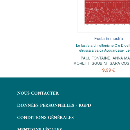
e élites italiane e la Monarchia
Festa in mostra
ispanica (secoli XVI-XVII)
Le lastre architettoniche C e D del
etrusca arcaica Acquarossa-Tus
Servizio, mobilità e poteri
PAUL FONTAINE
,
ANNA MA
9,99 €
MORETTI SGUBINI
,
SARA COS
9,99 €
NOUS CONTACTER
DONNÉES PERSONNELLES - RGPD
CONDITIONS GÉNÉRALES