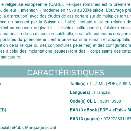
ogie religieuse européenne (CARE), Reliques romaines est la première
de leur « invention » moderne en 1578 au XIXe siècle. L’ouvrage prése
a distribution) avec des études de cas portant sur de multiples terrai
ce en passant par la Suisse et l’Italie), mettant ainsi en relation d
t sa seconde originalité – l’histoire institutionnelle, l’histoire socia
a matérialité de sa dimension spirituelle, ses traits communs des parco
mporalités du phénomène : entre universalisme romain et appropriation
ation de la relique ou des conjonctures pèlerines) et des configuration
es à celui des implantations jésuites) font des « corps saints des ca
 sanctuaire.
CARACTÉRISTIQUES
e
Taille(s) :
11,2 Mo (PDF), 5,89 M
Langue(s) :
Français
Code(s) CLIL :
3081, 3388
EB]
EAN13 eBook [PDF + ePub + M
EAN13 (papier) :
97827283118
cial (ePub), Marquage social