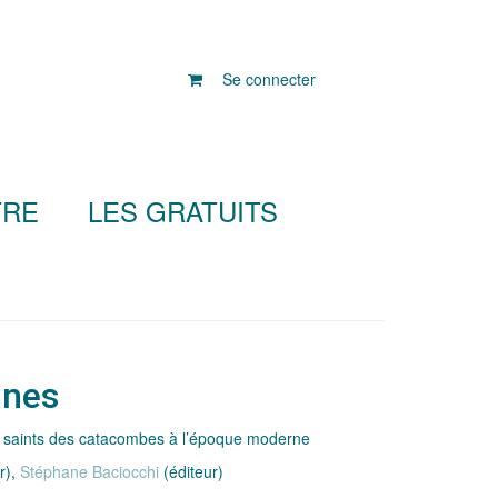
Se connecter
TRE
LES GRATUITS
ines
ps saints des catacombes à l’époque moderne
r),
Stéphane Baciocchi
(éditeur)