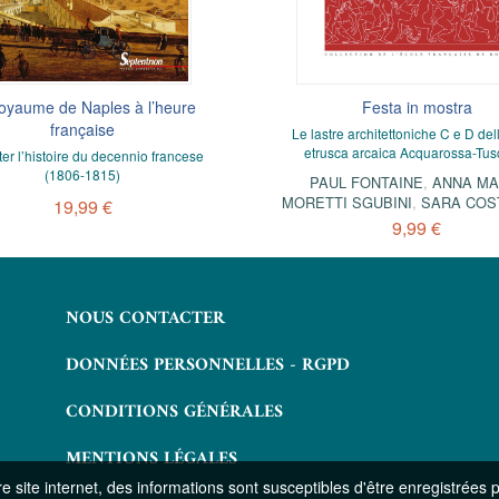
oyaume de Naples à l’heure
e élites italiane e la Monarchia
L'affaire Poerio (1851-1859). 
Festa in mostra
ispanica (secoli XVI-XVII)
française
fabrique d'un martyr révolutionn
Le lastre architettoniche C e D del
européen
etrusca arcaica Acquarossa-Tus
ter l’histoire du decennio francese
Servizio, mobilità e poteri
(1806-1815)
PAUL FONTAINE
,
ANNA MA
PIERRE-MARIE DELPU
9,99 €
MORETTI SGUBINI
,
SARA COS
19,99 €
16,99 €
9,99 €
NOUS CONTACTER
DONNÉES PERSONNELLES - RGPD
CONDITIONS GÉNÉRALES
MENTIONS LÉGALES
 site internet, des informations sont susceptibles d'être enregistrées 