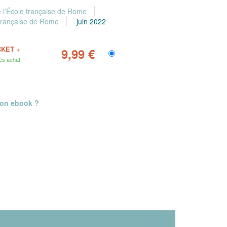
e l’École française de Rome
e française de Rome
juin 2022
CKET +
9,99 €
ès achat
mon ebook ?