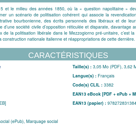
 et le milieu des années 1850, où la « question napolitaine » devie
mer un scénario de politisation cohérent qui associe la revendication
rative bourbonienne, des écrits personnels des libéraux et de leur
 d’une société civile d’opposition réticulée et disparate, davantage an
ux de la politisation libérale dans le Mezzogiorno pré-unitaire, c’est l
 construction nationale italienne et réappropriations de cette dernière.
CARACTÉRISTIQUES
e
Taille(s) :
3,05 Mo (PDF), 3,62 M
Langue(s) :
Français
Code(s) CLIL :
3382
EAN13 eBook [PDF + ePub + M
EB]
EAN13 (papier) :
97827283138
cial (ePub), Marquage social