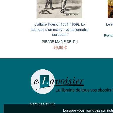
 l’heure
servance en
L'affaire Poerio (1851-1859). La
Le droit de compter
Le r
L
 siècle)
fabrique d'un martyr révolutionnaire
Les livres de gestion et de mémoires des
européen
femmes (Florence, XVe-XVIe siècles)
nio francese
ler la société
Revisi
SERENA GALASSO
PIERRE-MARIE DELPU
9,99 €
16,99 €
NEWSLETTER
Lorsque vous naviguez sur notre