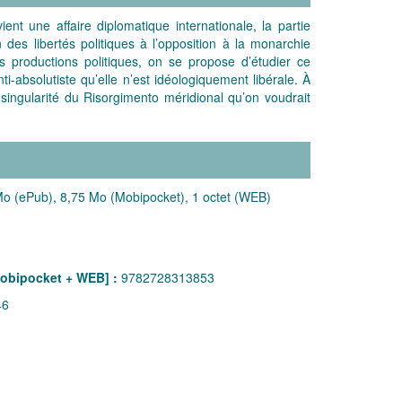
nt une affaire diplomatique internationale, la partie
 des libertés politiques à l’opposition à la monarchie
s productions politiques, on se propose d’étudier ce
ti-absolutiste qu’elle n’est idéologiquement libérale. À
a singularité du Risorgimento méridional qu’on voudrait
o (ePub), 8,75 Mo (Mobipocket), 1 octet (WEB)
obipocket + WEB] :
9782728313853
46