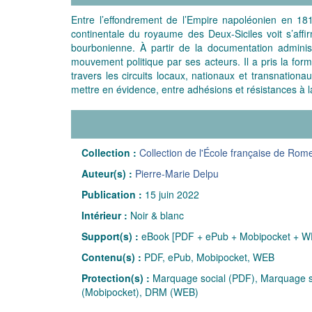
Entre l’effondrement de l’Empire napoléonien en 1815
continentale du royaume des Deux-Siciles voit s’affir
bourbonienne. À partir de la documentation administ
mouvement politique par ses acteurs. Il a pris la forme
travers les circuits locaux, nationaux et transnationa
mettre en évidence, entre adhésions et résistances à la
Collection :
Collection de l'École française de Rom
Auteur(s) :
Pierre-Marie Delpu
Publication :
15 juin 2022
Intérieur :
Noir & blanc
Support(s) :
eBook [PDF + ePub + Mobipocket + W
Contenu(s) :
PDF, ePub, Mobipocket, WEB
Protection(s) :
Marquage social (PDF), Marquage so
(Mobipocket), DRM (WEB)