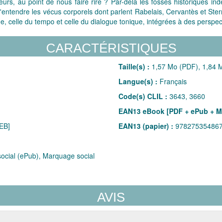
urs, au point de nous faire rire ? Par-delà les fossés historiques in
d'entendre les vécus corporels dont parlent Rabelais, Cervantès et St
, celle du tempo et celle du dialogue tonique, intégrées à des perspect
CARACTÉRISTIQUES
Taille(s) :
1,57 Mo (PDF), 1,84 M
Langue(s) :
Français
Code(s) CLIL :
3643, 3660
EAN13 eBook [PDF + ePub + M
EB]
EAN13 (papier) :
97827535486
cial (ePub), Marquage social
AVIS