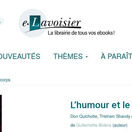
OUVEAUTÉS
THÈMES
À PARAÎ
 corps
L’humour et le
Don Quichotte, Tristram Shandy et
de
Guillemette Bolens
(auteur)