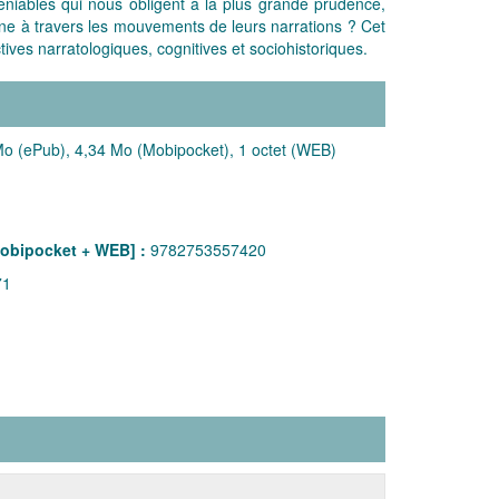
déniables qui nous obligent à la plus grande prudence,
erne à travers les mouvements de leurs narrations ? Cet
ives narratologiques, cognitives et sociohistoriques.
o (ePub), 4,34 Mo (Mobipocket), 1 octet (WEB)
obipocket + WEB] :
9782753557420
71