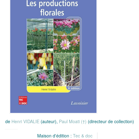
de
Henri VIDALIE
(auteur),
Paul Moati (†)
(directeur de collection)
Maison d'édition :
Tec & doc