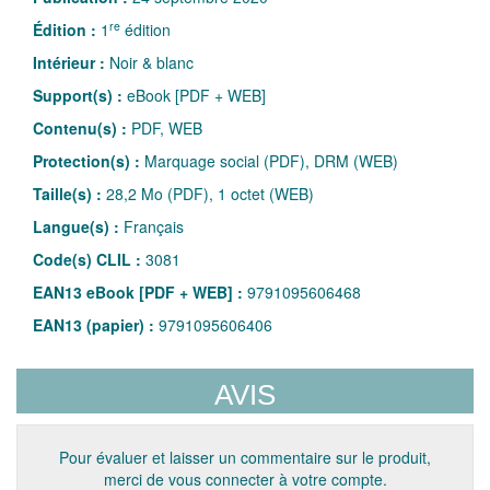
re
Édition :
1
édition
Intérieur :
Noir & blanc
Support(s) :
eBook [PDF + WEB]
Contenu(s) :
PDF, WEB
Protection(s) :
Marquage social (PDF), DRM (WEB)
Taille(s) :
28,2 Mo (PDF), 1 octet (WEB)
Langue(s) :
Français
Code(s) CLIL :
3081
EAN13 eBook [PDF + WEB] :
9791095606468
EAN13 (papier) :
9791095606406
AVIS
Pour évaluer et laisser un commentaire sur le produit,
merci de vous connecter à votre compte.