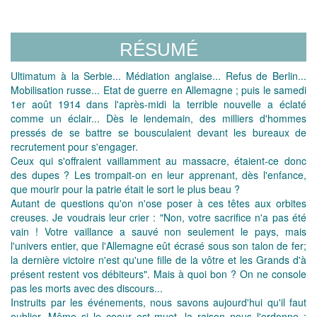
RÉSUMÉ
Ultimatum à la Serbie... Médiation anglaise... Refus de Berlin...
Mobilisation russe... Etat de guerre en Allemagne ; puis le samedi
1er août 1914 dans l'après-midi la terrible nouvelle a éclaté
comme un éclair... Dès le lendemain, des milliers d'hommes
pressés de se battre se bousculaient devant les bureaux de
recrutement pour s'engager.
Ceux qui s'offraient vaillamment au massacre, étaient-ce donc
des dupes ? Les trompait-on en leur apprenant, dès l'enfance,
que mourir pour la patrie était le sort le plus beau ?
Autant de questions qu'on n'ose poser à ces têtes aux orbites
creuses. Je voudrais leur crier : "Non, votre sacrifice n'a pas été
vain ! Votre vaillance a sauvé non seulement le pays, mais
l'univers entier, que l'Allemagne eût écrasé sous son talon de fer;
la dernière victoire n'est qu'une fille de la vôtre et les Grands d'à
présent restent vos débiteurs". Mais à quoi bon ? On ne console
pas les morts avec des discours...
Instruits par les événements, nous savons aujourd'hui qu'il faut
oublier. Même si le coeur est muet, la raison nous l'ordonne :