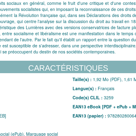
roits sociaux en général, comme le fruit d'une critique et d'une cont
ouvements socialistes qui, en imposant la reconnaissance de ces droit
sément la Révolution française qui, dans ses Déclarations des droits d
uvrage, qui centre l'analyse sur la discussion du droit au travail en 18
téristique des Lumières avec des versions conservatrices de facture pl
le, entre socialisme et libéralisme est une manifestation dans le temp
t de l'autre. Par le fait qu'il établit un rapport entre la question du d
 est susceptible de s'adresser, dans une perspective interdisciplinair
qui se préoccupent du destin de nos sociétés contemporaines.
CARACTÉRISTIQUES
Taille(s) :
1,92 Mo (PDF), 1,61 M
Langue(s) :
Français
Code(s) CLIL :
3259
EAN13 eBook [PDF + ePub + M
EB]
EAN13 (papier) :
97828028006
cial (ePub), Marquage social