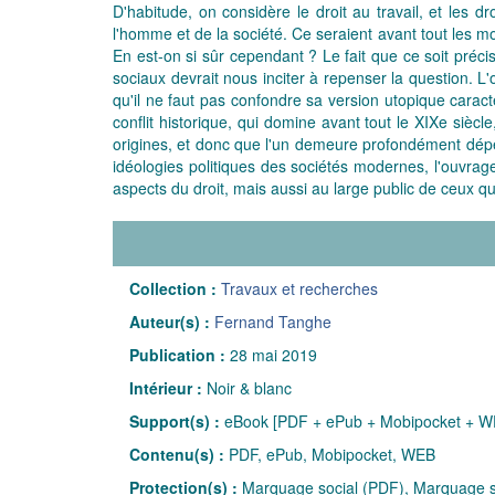
D'habitude, on considère le droit au travail, et les d
l'homme et de la société. Ce seraient avant tout les m
En est-on si sûr cependant ? Le fait que ce soit préci
sociaux devrait nous inciter à repenser la question. L'o
qu'il ne faut pas confondre sa version utopique carac
conflit historique, qui domine avant tout le XIXe sièc
origines, et donc que l'un demeure profondément dépendan
idéologies politiques des sociétés modernes, l'ouvrage
aspects du droit, mais aussi au large public de ceux 
Collection :
Travaux et recherches
Auteur(s) :
Fernand Tanghe
Publication :
28 mai 2019
Intérieur :
Noir & blanc
Support(s) :
eBook [PDF + ePub + Mobipocket + W
Contenu(s) :
PDF, ePub, Mobipocket, WEB
Protection(s) :
Marquage social (PDF), Marquage so