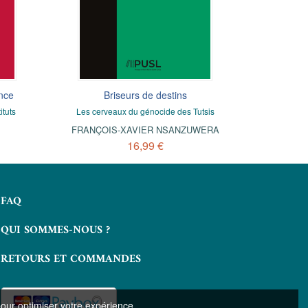
ance
Briseurs de destins
Euterpe 
litt
tuts
Les cerveaux du génocide des Tutsis
JE
FRANÇOIS-XAVIER NSANZUWERA
16,99 €
FAQ
QUI SOMMES-NOUS ?
RETOURS ET COMMANDES
pour optimiser votre expérience.