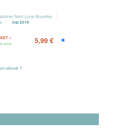
sitaires Saint-Louis Bruxelles
es
mai 2019
CKET +
5,99 €
ès achat
mon ebook ?