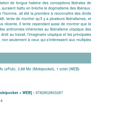
estation de longue haleine des conceptions libérales de
s, auraient battu en brèche le dogmatisme des libéraux.
e l'homme, ait été la première à reconnaître des droits
48, tente de montrer qu'il y a plusieurs libéralismes, et
us récente. Il tente cependant aussi de montrer que le
s des antinomies inhérentes au libéralisme utopique des
roit au travail, l'imaginaire utopique et les principales
e, non seulement à ceux qui s'intéressent aux multiples
o (ePub), 3,88 Mo (Mobipocket), 1 octet (WEB)
obipocket + WEB] :
9782802803287
44