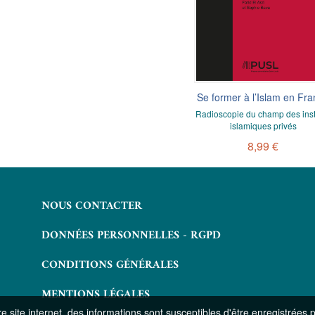
Statuts et responsabilités des
Se former à l’Islam en Fr
édificateurs
Radioscopie du champ des insti
islamiques privés
chitecte, l'entrepreneur et le promoteur
8,99 €
8,99 €
NOUS CONTACTER
DONNÉES PERSONNELLES - RGPD
CONDITIONS GÉNÉRALES
MENTIONS LÉGALES
 site internet, des informations sont susceptibles d'être enregistrées 