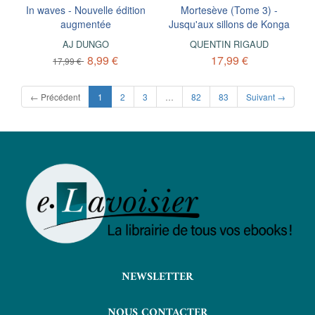
In waves - Nouvelle édition
Mortesève (Tome 3) -
augmentée
Jusqu'aux sillons de Konga
AJ DUNGO
QUENTIN RIGAUD
8,99 €
17,99 €
17,99 €
(current)
← Précédent
1
2
3
…
82
83
Suivant →
NEWSLETTER
NOUS CONTACTER