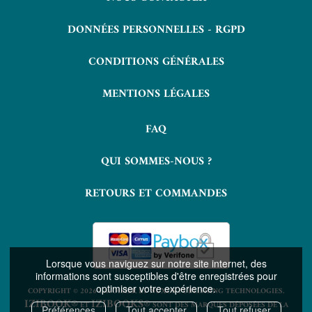
DONNÉES PERSONNELLES - RGPD
CONDITIONS GÉNÉRALES
MENTIONS LÉGALES
FAQ
QUI SOMMES-NOUS ?
RETOURS ET COMMANDES
Lorsque vous naviguez sur notre site internet, des
informations sont susceptibles d'être enregistrées pour
optimiser votre expérience.
COPYRIGHT © 2026 LAVOISIER ET NUXOS PUBLISHING TECHNOLOGIES.
IZIBOOK®
IZIBOOKS®
ET
SONT DES MARQUES DÉPOSÉES DE LA
Préférences
Tout accepter
Tout refuser