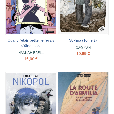
Quand j'étais petite, je rêvais
Sukima (Tome 2)
d'être muse
GAO YAN
HANNAH ERELL
10,99 €
16,99 €