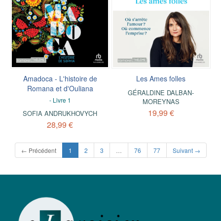
Amadoca - L'histoire de
Les Ames folles
Romana et d'Ouliana
GÉRALDINE DALBAN-
- Livre 1
MOREYNAS
19,99 €
SOFIA ANDRUKHOVYCH
28,99 €
(current)
← Précédent
1
2
3
…
76
77
Suivant →