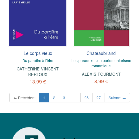
Le corps vieux
Chateaubriand
Du paraître à l'être
Les paradoxes du parlementarisme
romantique
CATHERINE VINCENT
ALEXIS FOURMONT
BERTOUX
8,99 €
13,99 €
(current)
← Précédent
1
2
3
…
26
27
Suivant →