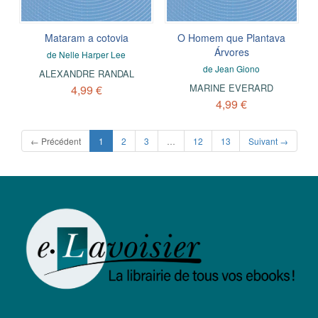
Mataram a cotovia
O Homem que Plantava
Árvores
de Nelle Harper Lee
de Jean Giono
ALEXANDRE RANDAL
MARINE EVERARD
4,99 €
4,99 €
(current)
← Précédent
1
2
3
…
12
13
Suivant →