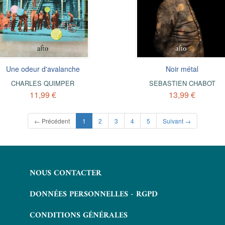
Une odeur d'avalanche
Noir métal
CHARLES QUIMPER
SEBASTIEN CHABOT
11,99 €
13,99 €
(current)
← Précédent
1
2
3
4
5
Suivant →
NOUS CONTACTER
DONNÉES PERSONNELLES - RGPD
CONDITIONS GÉNÉRALES