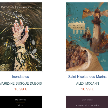
Inondables
Saint-Nicolas-des-Marins
MARILYNE BUSQUE-DUBOIS
ALEX MCCANN
10,99 €
10,99 €