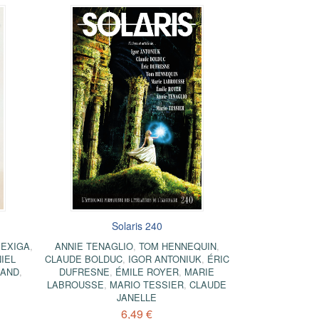
Solaris 240
 EXIGA
,
ANNIE TENAGLIO
,
TOM HENNEQUIN
,
IEL
CLAUDE BOLDUC
,
IGOR ANTONIUK
,
ÉRIC
RAND
,
DUFRESNE
,
ÉMILE ROYER
,
MARIE
LABROUSSE
,
MARIO TESSIER
,
CLAUDE
JANELLE
6,49 €