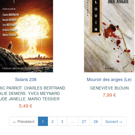
Solaris 238
Mouroir des anges (Le)
IC PARROT
,
CHARLES BERTRAND
,
GENEVIÈVE BLOUIN
ALIE DEMERS
,
YVES MEYNARD
,
7,99 €
UDE JANELLE
,
MARIO TESSIER
5,49 €
(current)
← Précédent
1
2
3
…
27
28
Suivant →