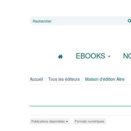
Rechercher
sur
le
site
EBOOKS
N
Accueil
Tous les éditeurs
Maison d'édition Alire
Publications disponibles
Formats numériques