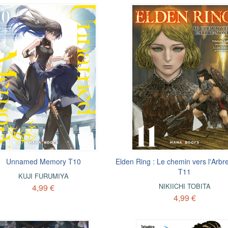
Unnamed Memory T10
Elden Ring : Le chemin vers l'Arb
T11
KUJI FURUMIYA
NIKIICHI TOBITA
4,99 €
4,99 €