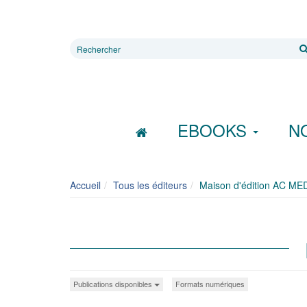
Rechercher
sur
le
site
EBOOKS
N
Accueil
Tous les éditeurs
Maison d'édition AC ME
Publications disponibles
Formats numériques