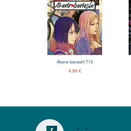
Akane-banashi T15
4,99 €