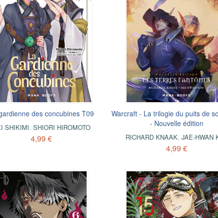
gardienne des concubines T09
Warcraft - La trilogie du puits de s
- Nouvelle édition
I SHIKIMI
,
SHIORI HIROMOTO
RICHARD KNAAK
,
JAE-HWAN 
4,99 €
4,99 €