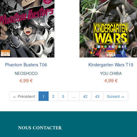
Phantom Busters T06
Kindergarten Wars T15
NEOSHOCO
YOU CHIBA
4,99 €
4,99 €
(current)
← Précédent
1
2
3
…
42
43
Suivant →
NOUS CONTACTER