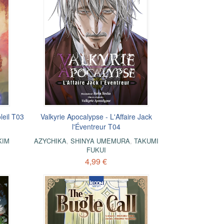
oleil T03
Valkyrie Apocalypse - L'Affaire Jack
l'Éventreur T04
KIM
AZYCHIKA
,
SHINYA UMEMURA
,
TAKUMI
FUKUI
4,99 €