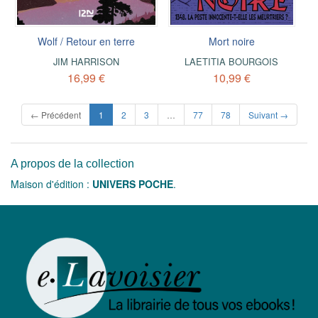
Wolf / Retour en terre
Mort noire
JIM HARRISON
LAETITIA BOURGOIS
16,99 €
10,99 €
(current)
← Précédent
1
2
3
…
77
78
Suivant →
A propos de la collection
Maison d'édition :
UNIVERS POCHE
.