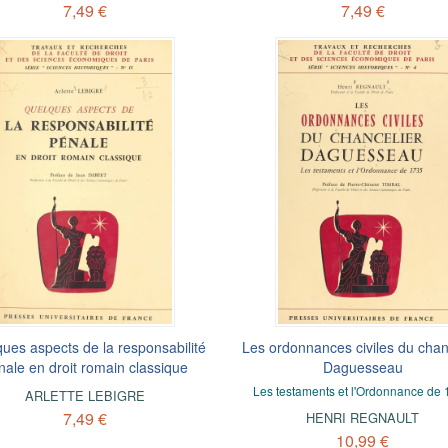
7,49 €
7,49 €
ues aspects de la responsabilité
Les ordonnances civiles du chan
nale en droit romain classique
Daguesseau
Les testaments et l'Ordonnance de
ARLETTE LEBIGRE
7,49 €
HENRI REGNAULT
10,99 €