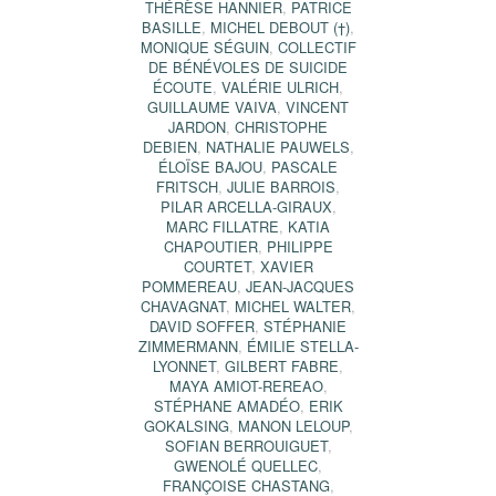
THÉRÈSE HANNIER
,
PATRICE
BASILLE
,
MICHEL DEBOUT (†)
,
MONIQUE SÉGUIN
,
COLLECTIF
DE BÉNÉVOLES DE SUICIDE
ÉCOUTE
,
VALÉRIE ULRICH
,
GUILLAUME VAIVA
,
VINCENT
JARDON
,
CHRISTOPHE
DEBIEN
,
NATHALIE PAUWELS
,
ÉLOÏSE BAJOU
,
PASCALE
FRITSCH
,
JULIE BARROIS
,
PILAR ARCELLA-GIRAUX
,
MARC FILLATRE
,
KATIA
CHAPOUTIER
,
PHILIPPE
COURTET
,
XAVIER
POMMEREAU
,
JEAN-JACQUES
CHAVAGNAT
,
MICHEL WALTER
,
DAVID SOFFER
,
STÉPHANIE
ZIMMERMANN
,
ÉMILIE STELLA-
LYONNET
,
GILBERT FABRE
,
MAYA AMIOT-REREAO
,
STÉPHANE AMADÉO
,
ERIK
GOKALSING
,
MANON LELOUP
,
SOFIAN BERROUIGUET
,
GWENOLÉ QUELLEC
,
FRANÇOISE CHASTANG
,