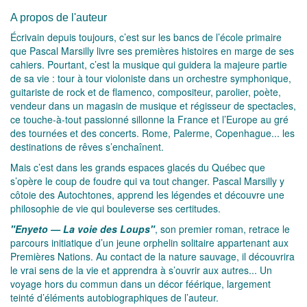
A propos de l'auteur
Écrivain depuis toujours, c’est sur les bancs de l’école primaire
que Pascal Marsilly livre ses premières histoires en marge de ses
cahiers. Pourtant, c’est la musique qui guidera la majeure partie
de sa vie : tour à tour violoniste dans un orchestre symphonique,
guitariste de rock et de flamenco, compositeur, parolier, poète,
vendeur dans un magasin de musique et régisseur de spectacles,
ce touche-à-tout passionné sillonne la France et l’Europe au gré
des tournées et des concerts. Rome, Palerme, Copenhague... les
destinations de rêves s’enchaînent.
Mais c’est dans les grands espaces glacés du Québec que
s’opère le coup de foudre qui va tout changer. Pascal Marsilly y
côtoie des Autochtones, apprend les légendes et découvre une
philosophie de vie qui bouleverse ses certitudes.
"Enyeto — La voie des Loups"
, son premier roman, retrace le
parcours initiatique d’un jeune orphelin solitaire appartenant aux
Premières Nations. Au contact de la nature sauvage, il découvrira
le vrai sens de la vie et apprendra à s’ouvrir aux autres... Un
voyage hors du commun dans un décor féérique, largement
teinté d’éléments autobiographiques de l’auteur.