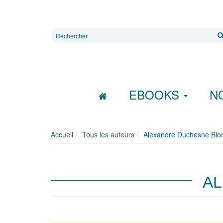
Rechercher
sur
le
site
EBOOKS
N
Accueil
Tous les auteurs
Alexandre Duchesne Blo
AL